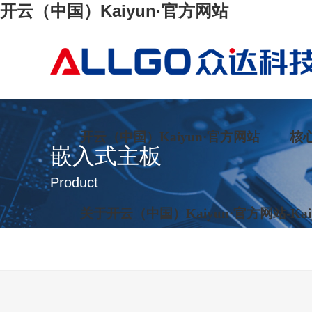
开云（中国）Kaiyun·官方网站
开云（中国）Kaiyun·官方网站
核
嵌入式主板
Product
关于开云（中国）Kaiyun·官方网站-K