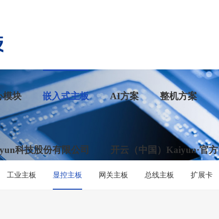
心模块
嵌入式主板
AI方案
整机方案
aiyun科技股份有限公司
开云（中国）Kaiyun·官
工业主板
显控主板
网关主板
总线主板
扩展卡