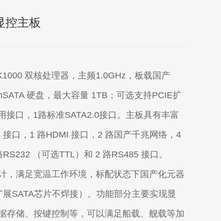
化显控主板
1000 双核处理器，主频1.0GHz，板载国产
 mSATA 硬盘，最大容量 1TB；可选支持PCIE扩
0专用接口，1路标准SATA2.0接口。主板具有丰富
DS 接口，1 路HDMI 接口，2 路国产千兆网络，4
S232 （可选TTL）和 2 路RS485 接口。
计，满足宽温工作环境，标配状态下国产化元器
扩展SATA芯片不焊接）。功能部分主要实现显
据存储、按键控制等，可以满足船载、舰载等加