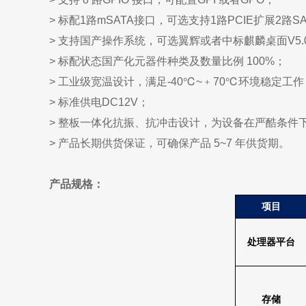
> 标配1路mSATA接口，可选支持1路PCIE扩展2路S
> 支持国产操作系统，可选翼辉或者中标麒麟桌面V5.
> 标配状态国产化元器件种类及数量比例 100%；
> 工业级宽温设计，满足-40℃~﹢70℃环境稳定工作
> 标准供电DC12V；
> 整板一体化抗振、抗冲击设计，为设备在严酷条件
> 产品长期供货保证，可确保产品 5~7 年供货期。
产品规格：
项目
处理器平台
存储