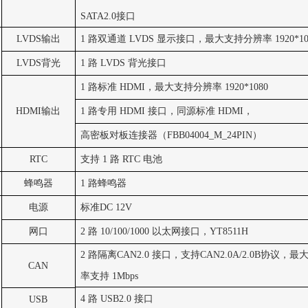
SATA2.0
接口
LVDS
输出
1
路双通道
LVDS
显示接口，最大支持分辨率
1920*1
LVDS
背光
1
路
LVDS
背光接口
1
路标准
HDMI
，最大支持分辨率
1920*1080
HDMI
输出
1
路专用
HDMI
接口，同源标准
HDMI
，
高密板对板连接器（
FBB04004_M_24PIN
）
RTC
支持
1
路
RTC
电池
蜂鸣器
1
路蜂鸣器
电源
标准
DC 12V
网口
2
路
10/100/1000
以太网接口，
YT8511H
2
路隔离
CAN2.0
接口，支持
CAN2.0A/2.0B
协议，最
CAN
率支持
1Mbps
4
路
USB2.0
接口
USB